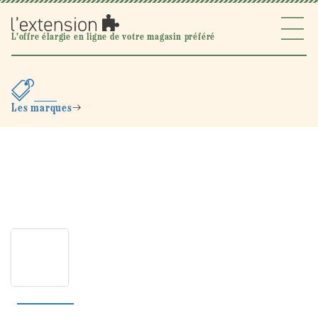
Ignorer et
passer au
contenu
l'extension
L'offre élargie en ligne de votre magasin préféré
Les marques