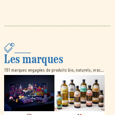
Les marques
151 marques engagées de produits bio, naturels, vrac...
B
É
e
m
l
i
l
l
e
e
d
N
o
o