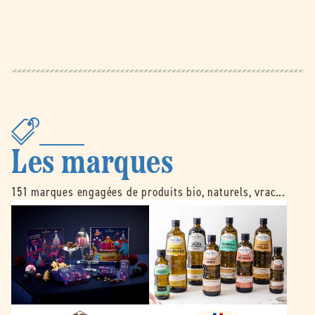
Les marques
151 marques engagées de produits bio, naturels, vrac...
B
É
e
m
l
i
l
l
e
e
d
N
o
o