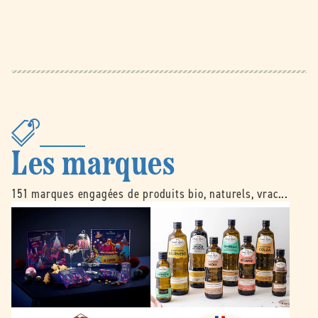
Les marques
151 marques engagées de produits bio, naturels, vrac...
B
É
e
m
l
i
l
l
e
e
d
N
o
o