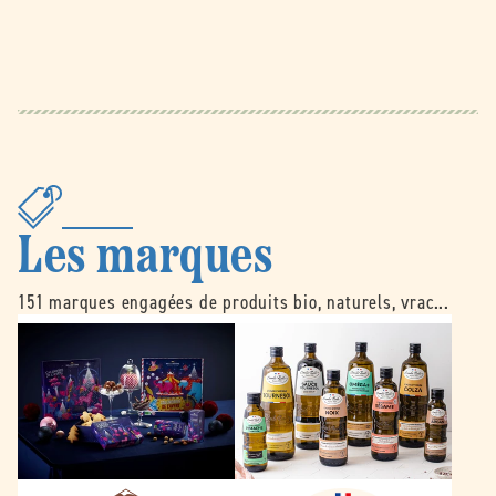
Les marques
151 marques engagées de produits bio, naturels, vrac...
B
É
e
m
l
i
l
l
e
e
d
N
o
o